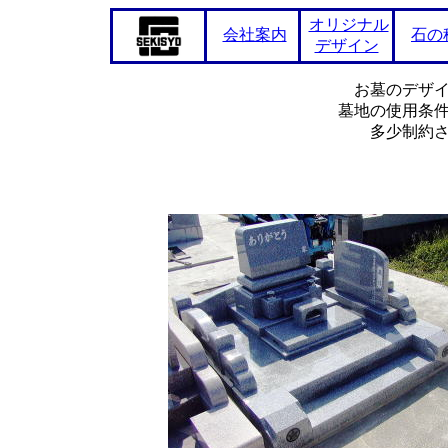
オリジナル
会社案内
石の
デザイン
お墓のデザ
墓地の使用条
多少制約