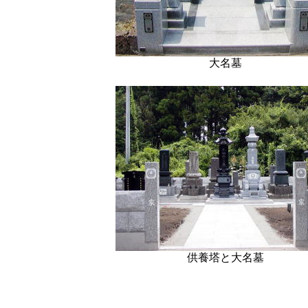
大名墓
供養塔と大名墓