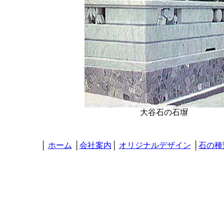
大谷石の石塀
│
ホーム
│
会社案内
│
オリジナルデザイン
│
石の種